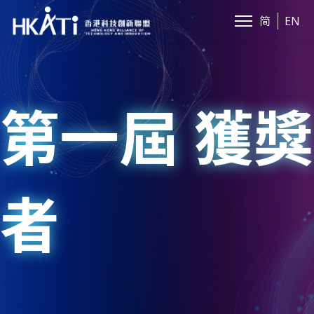
简
EN
第一屆 獲獎
者