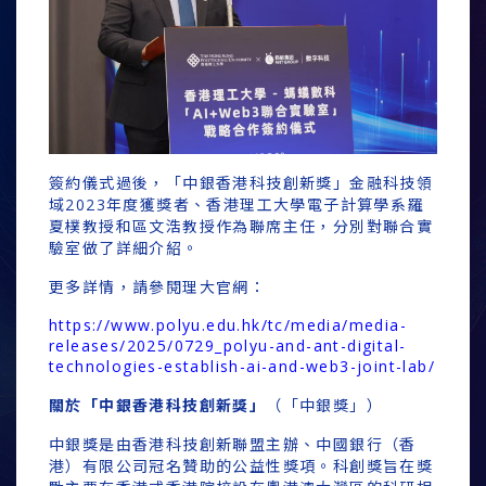
簽約儀式過後，「中銀香港科技創新獎」金融科技領
域2023年度獲獎者、香港理工大學電子計算學系羅
夏樸教授和區文浩教授作為聯席主任，分別對聯合實
驗室做了詳細介紹。
更多詳情，請參閱理大官網：
https://www.polyu.edu.hk/tc/media/media-
releases/2025/0729_polyu-and-ant-digital-
technologies-establish-ai-and-web3-joint-lab/
關於「中銀香港科技創新獎」
（「中銀獎」）
中銀獎是由香港科技創新聯盟主辦、中國銀行（香
港）有限公司冠名贊助的公益性獎項。科創獎旨在獎