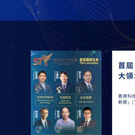
首屆
大領
香港科
新獎」(