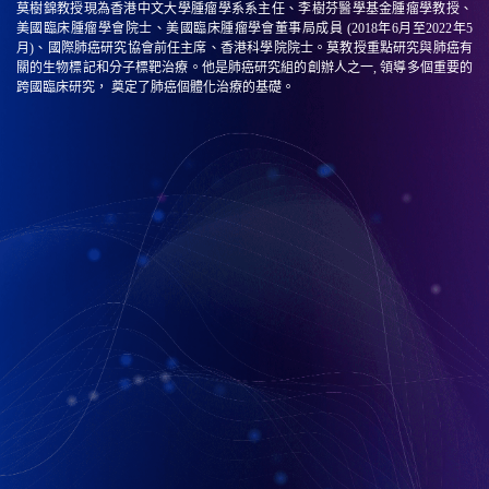
莫樹錦教授現為香港中文大學腫瘤學系系主任、李樹芬醫學基金腫瘤學教授、
美國臨床腫瘤學會院士、美國臨床腫瘤學會董事局成員 (2018年6月至2022年5
月)、國際肺癌研究協會前任主席、香港科學院院士。莫教授重點研究與肺癌有
關的生物標記和分子標靶治療。他是肺癌研究組的創辦人之一, 領導多個重要的
跨國臨床研究， 奠定了肺癌個體化治療的基礎。